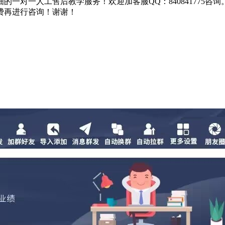
一对一人工售后教学服务！欢迎加客服QQ：840841775咨
费再进行咨询！谢谢！