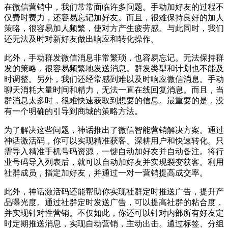
在微信营销中，我们常常面临许多问题。手动加好友的过程不
仅费时费力，还容易忘记加好友。而且，很难保持良好的加人
策略，很容易加人频繁，使对方产生疲劳感。与此同时，我们
还无法及时对新好友做出响应和转化操作。
此外，手动群发微信消息非常繁琐，也容易忘记。无法保持群
发的策略，很容易频繁地发送消息。群发类型和计划也不能及
时调整。另外，我们还经常感到难以及时响应微信消息。手动
聊天消耗大量时间和精力，无法一直在线回复消息。而且，当
群消息太多时，很难快速获取到想要的信息。最重要的是，没
有一个明确的引导到商城的策略方法。
为了解决这些问题，神话推出了微信智能营销解决方案。通过
神话激活码，你可以实现精准获客、深耕用户和快速转化。只
需导入精准手机号码资源，一键自动加好友并自动备注。将行
业号码导入列表后，就可以自动加好友并实现裂变获客。利用
社群成员，指定加好友，并通过一对一营销提高成交率。
此外，神话激活码还能帮助你实现社群定时推送广告，提升产
品曝光度。通过社群定时发送广告，可以提高社群的粘合度，
并实现针对性营销。不仅如此，你还可以针对内部所有好友定
时定期推送消息，实现自动营销，主动出击。通过标签、分组