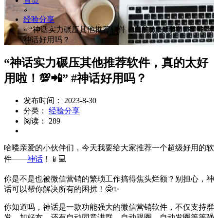
首页
»
经验分享
»
“神话实力碾压其他推荐软件，真的太好用啦！💯📲” #
神话好用吗？
“神话实力碾压其他推荐软件，真的太好
用啦！💯📲” #神话好用吗？
发布时间： 2023-8-30
分类：
经验分享
阅读： 289
哈喽亲爱的小伙伴们，今天我要给大家推荐一个超级好用的软
件——
神话
！📱💻
你是不是也被微信营销的繁琐工作搞得焦头烂额？别担心，神
话可以帮你解决所有的困扰！🤩✨
你知道吗，神话是一款功能强大的微信营销软件，不仅支持群
发、加好友，还有自动同意进群、自动跟圈、自动发圈等等强