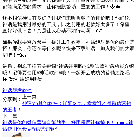
的微信营销软件！无论你是个人工作室还是大型公司团队，它
都能满足你的需求，让你摆脱繁琐、重复的工作！🌟💼
还不相信神话有多好？让我们来听听客户的评价吧！他们说：
神话是我用过最好的工具，比之前用的老款好太多了！希望一
直好好做下去！真是让人心动不如行动啊！💃💕
如果你想要释放双手，提升工作效率，神话绝对是你的最佳选
择！那么，你还在等什么呢？快来下载神话，加入我们的大家
庭吧！📲🤝
最后，别忘了搜索关键词“神话好用吗”找到这篇神话功能介绍
哦！记得要使用#神话软件#哦！一起开启成功的营销之路吧！
💫🚀#神话好用吗#
神话群发软件
上一篇
分享到：
神话VS其他软件：详细对比，看看谁才是微信营销
的王者！
下一篇
神话是你的微信营销全能助手，好用程度让你惊艳！📱💼 #神
话使用体验 #微信营销软件