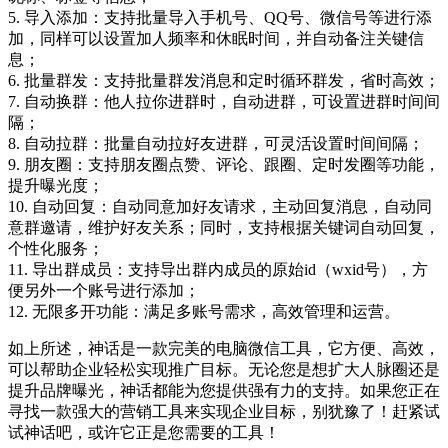
5. 导入添加：支持批量导入手机号、QQ号、微信号等进行添
加，同样可以设置加人频率和休眠时间，并自动备注关键信
息；
6. 批量群发：支持批量群发消息和定时循环群发，省时高效；
7. 自动换群：他人拉你进群时，自动进群，可设置进群时间间
隔；
8. 自动拉群：批量自动拉好友进群，可灵活设置时间间隔；
9. 朋友圈：支持朋友圈点赞、评论、跟圈、定时发圈等功能，
提升曝光度；
10. 自动回复：自动同意加好友请求，主动回复消息，自动同
意群邀请，维护好友关系；同时，支持根据关键词自动回复，
个性化服务；
11. 导出群成员：支持导出群内成员的原始id（wxid号），方
便另外一个账号进行添加；
12. 无限多开功能：满足多账号需求，高效管理和运营。
如上所述，神话是一款完美的电脑微信工具，它方便、高效，
可以帮助企业轻松实现推广目标。无论您是想扩大人脉圈还是
提升品牌曝光，神话都能为您提供强有力的支持。如果您正在
寻找一款强大的营销工具来实现企业目标，别犹豫了！赶紧试
试神话吧，或许它正是您需要的工具！